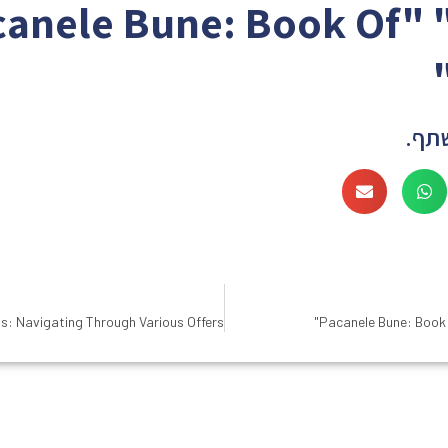
anele Bune: Book Of" "
תף.
Pacanele Bune: Book O